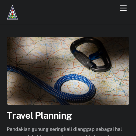
Skip
Men
to
content
Travel Planning
Pendakian gunung seringkali dianggap sebagai hal